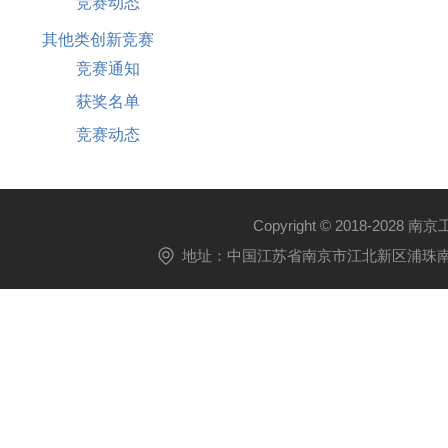
竞赛动态
其他类创新竞赛
竞赛通知
获奖名单
竞赛动态
Copyright © 2018-2028 
地址：中国江苏省南京市江北新区浦珠南