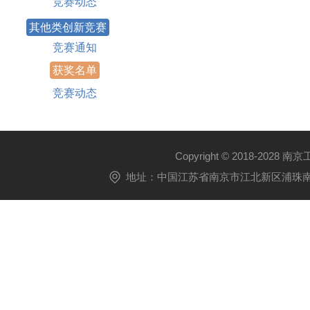
竞赛动态
其他类创新竞赛
竞赛通知
获奖名单
竞赛动态
Copyright © 2018-2028 
地址：中国江苏省南京市江北新区浦珠南