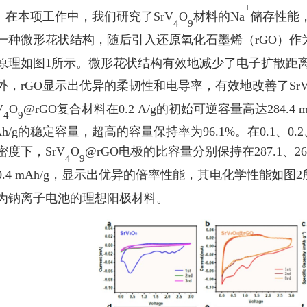
+
在本项工作中，我们研究了
SrV
O
材料的
Na
储存性能
4
9
一种微形花状结构，随后引入还原氧化石墨烯（
rGO
）作
原理如图
1
所示。微形花状结构有效地减少了电子扩散距
外，
rGO
显示出优异的柔韧性和电导率，有效地改善了
Sr
V
O
@rGO
复合材料在
0.2 A
/
g
的初始可逆容量高达
284.4 
4
9
h
/
g
的稳定容量，超高的容量保持率为
96.1%
。在
0.1
、
0.2
密度下，
SrV
O
@rGO
电极的比容量分别保持在
287.1
、
26
4
9
0.4 mAh
/
g
，显示出优异的倍率性能，其电化学性能如图
2
为钠离子电池的理想阳极材料。