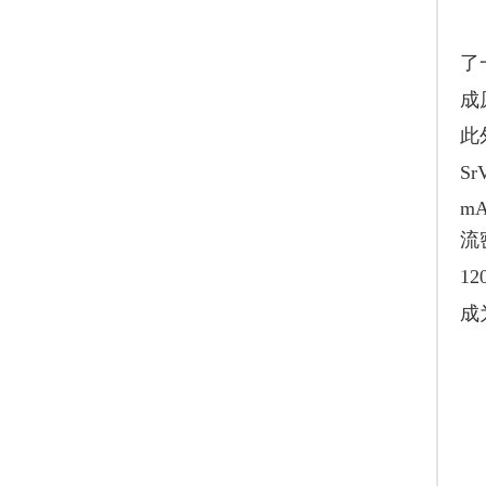
了
成
此
Sr
mA
流
12
成