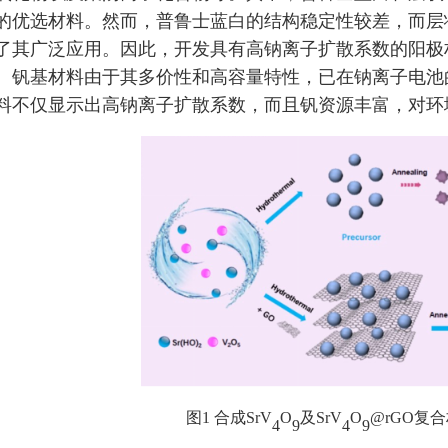
的优选材料。然而，普鲁士蓝白的结构稳定性较差，而层
了其广泛应用。因此，开发具有高钠离子扩散系数的阳极
。钒基材料由于其多价性和高容量特性，已在钠离子电池
料不仅显示出高钠离子扩散系数，而且钒资源丰富，对环
图
1
合成
SrV
O
及
SrV
O
@rGO
复合
4
9
4
9