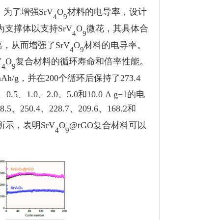
，为了增强
SrV
O
材料的电导率，设计
4
9
为支撑体以支持
SrV
O
微花，其具体合
4
9
离，从而增强了
SrV
O
材料的电导率。
4
9
V
O
复合材料的循环寿命和倍率性能。
4
9
mAh
/
g
，并在
200
个循环后保持了
273.4
、
0.5
、
1.0
、
2.0
、
5.0
和
10.0 A g
−1
的电
8.5
、
250.4
、
228.7
、
209.6
、
168.2
和
所示，表明
SrV
O
@rGO
复合材料可以
4
9