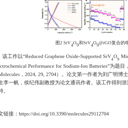
图
2 SrV
O
和
SrV
O
@rGO
复合的
4
9
4
9
该工作以
“Reduced Graphene Oxide-Supported SrV
O
Mic
4
9
ctrochemical Performance for Sodium-Ion Batteries”
为题目
Molecules
，
2024, 29, 2704
）。论文第一作者为刘广明博
生李一帆，侯纪伟副教授为论文通讯作者。该工作得到浙
持。
文链接：
https://doi.org/10.3390/molecules29112704