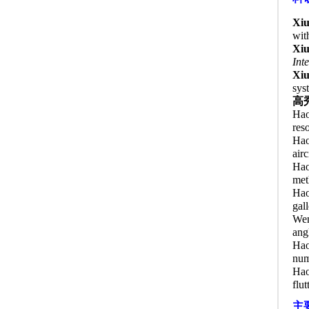
Xi
wit
Xi
Int
Xi
sys
高
Hao
res
Hao
airc
Hao
met
Hao
gal
Wen
ang
Hao
num
Hao
flu
主