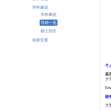
学科建设
学科概览
导师一览
硕士招生
创新竞赛
个
高
大
Ema
研
大