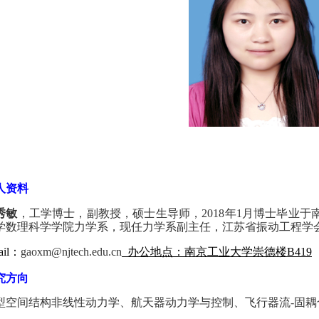
人资料
秀敏
，工学博士，副教授，硕士生导师，
2018
年
1
月博士
毕业于
学数理科学学院力学系，现任力学系副主任，江苏省振动工程学
il
：
gaoxm@njtech.edu.cn
办公地点：南京工业大学崇德楼
B419
究方向
型空间结构非线性动力学、航天器动力学与控制、飞行器流
-
固耦