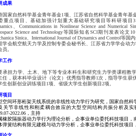
研成果
持国家自然科学基金青年基金
1
项、江苏省自然科学基金青年基
委重点项目、基础加强计划重大基础研究项目等科研项目
3
amics
、
Communications in Nonlinear Science and Numerical Sim
ospace Science and Technology
等国际知名
SCI
期刊发表论文
10
hanica Sinica
、
International Journal of Dynamics and Control
等国内
程学会航空航天力学及控制专委会秘书长、江苏省力学学会动力
会员。
学工作
要承担力学、土木、地下等专业本科生和研究生力学类课程教
主任，获本科毕业设计（论文）优秀指导教师
1
次，指导学生获
学生创新创业训练项目
1
项、省级大学生创新项目
2
项。
研项目
型空间环形桁架天线系统的非线性动力学行为研究
，国家自然科
及关节非线性和刚柔耦合效应的大型空间结构共振分析及实
9.07-2022.06
，主持
属橡胶隔振器动力学行为理论分析，企事业单位委托科技项目，
体弹簧结构有限元建模与动力学分析，企事业单位委托科技项目
研论文