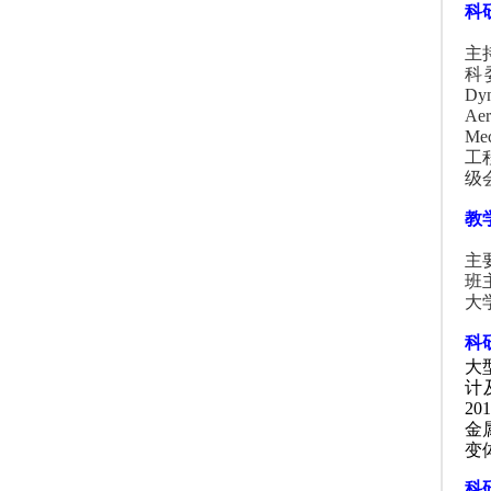
科
主
科
Dyn
Aer
Mec
工
级
教
主
班
大
科
大
计
201
金
变
科