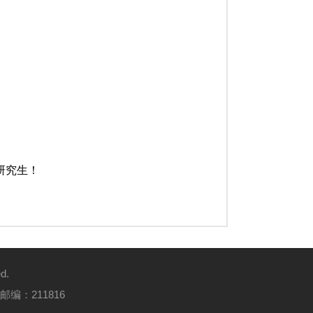
研究生！
d.
邮编：211816