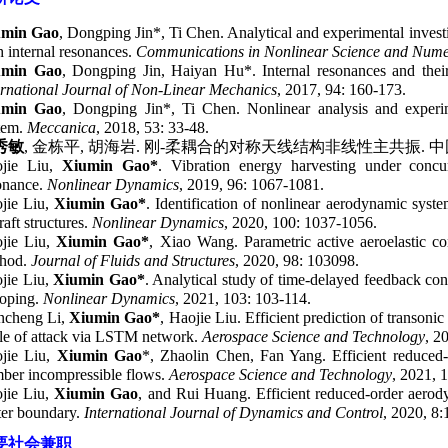
umin Gao
, Dongping Jin*, Ti Chen. Analytical and experimental invest
h internal resonances.
Communications in Nonlinear Science and Numer
umin Gao
, Dongping Jin, Haiyan Hu*. Internal resonances and their 
ernational Journal of Non-Linear Mechanics
, 2017, 94: 160-173.
umin Gao
, Dongping Jin*, Ti Chen. Nonlinear analysis and experime
tem.
Meccanica
, 2018, 53: 33-48.
秀敏
,
金栋平
,
胡海岩
.
刚
-
柔耦合的对称天线结构非线性主共振
.
中
jie Liu,
Xiumin Gao*
. Vibration energy harvesting under concur
onance.
Nonlinear Dynamics
, 2019, 96: 1067-1081.
jie Liu,
Xiumin Gao*
. Identification of nonlinear aerodynamic system
raft structures.
Nonlinear Dynamics
, 2020, 100: 1037-1056
.
jie Liu,
Xiumin Gao*
, Xiao Wang. Parametric active aeroelastic c
hod.
Journal of Fluids and Structures
, 2020, 98: 103098.
jie Liu,
Xiumin Gao*
. Analytical study of time-delayed feedback con
loping.
Nonlinear Dynamics
, 2021, 103: 103-114.
cheng Li,
Xiumin Gao*
, Haojie Liu. Efficient prediction of transon
le of attack via LSTM network.
Aerospace Science and Technology
, 2
jie Liu,
Xiumin Gao
*, Zhaolin Chen, Fan Yang. Efficient reduced
ber incompressible flows.
Aerospace Science and Technology
, 2021, 
jie Liu,
Xiumin Gao
, and Rui Huang. Efficient reduced-order aerody
tter boundary.
International Journal of Dynamics and Control
, 2020, 8
要社会兼职