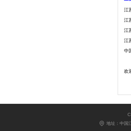
江
江
江
江
中
欢
C
地址：中国