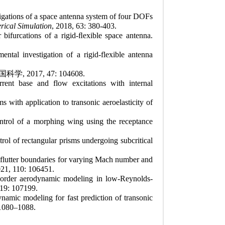
igations of a space antenna system of four DOFs
ical Simulation
, 2018, 63: 380-403.
bifurcations of a rigid-
ﬂ
exible space antenna.
ntal investigation of a rigid-flexible antenna
国科学
, 2017, 47: 104608.
rent base and flow excitations with internal
s with application to transonic aeroelasticity of
ontrol of a morphing wing using the receptance
trol of rectangular prisms undergoing subcritical
ic flutter boundaries for varying Mach number and
021, 110: 106451.
-order aerodynamic modeling in low-Reynolds-
119: 107199.
namic modeling for fast prediction of transonic
:1080–1088.