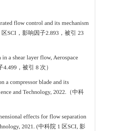
ed flow control and its mechanism
（中科院 2 区SCI，影响因子2.893，被引 23
 a shear layer flow, Aerospace
影响因子4.499，被引 8 次）
 a compressor blade and its
 Science and Technology, 2022.（中科
nsional effects for flow separation
 Technology, 2021. (中科院 1 区SCI, 影