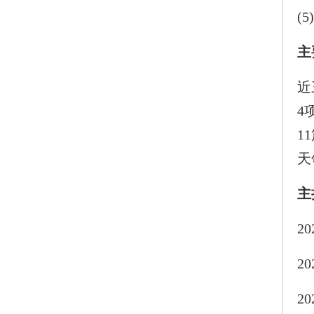
(
主
近
4
11
天
主
2
2
2