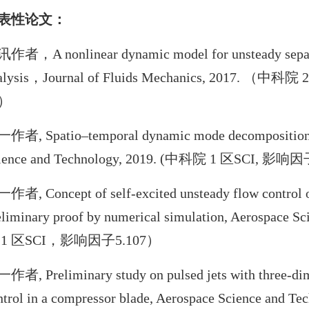
表性论文：
作者，A nonlinear dynamic model for unsteady separat
alysis，Journal of Fluids Mechanics, 2017. 
）
作者, Spatio–temporal dynamic mode decomposition in
ience and Technology, 2019. (中科院 1 区SCI, 
作者, Concept of self-excited unsteady flow control on
eliminary proof by numerical simulation, Aerospace
 1 区SCI，影响因子5.107）
作者, Preliminary study on pulsed jets with three-dime
ntrol in a compressor blade, Aerospace Science and