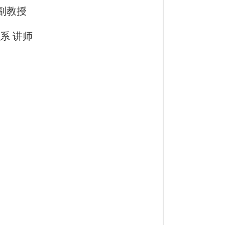
 副教授
学系 讲师