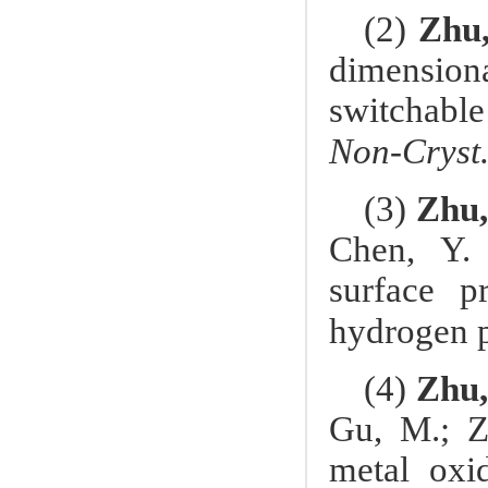
(2)
Zhu,
dimensio
switchabl
Non-Cryst.
(3)
Zhu,
Chen, Y
surface p
hydrogen 
(4)
Zhu,
Gu, M.; Z
metal oxi