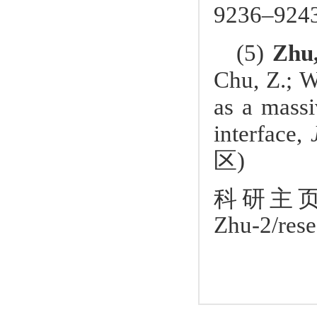
9236–9243
(5)
Zhu
Chu, Z.; W
as a massi
interface,
区
)
科研主
Zhu-2/rese