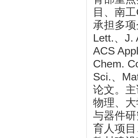
目、南工
承担多项企
Lett.、J.
ACS Appl
Chem. Co
Sci.、M
论文。主
物理、大
与器件研
育人项目