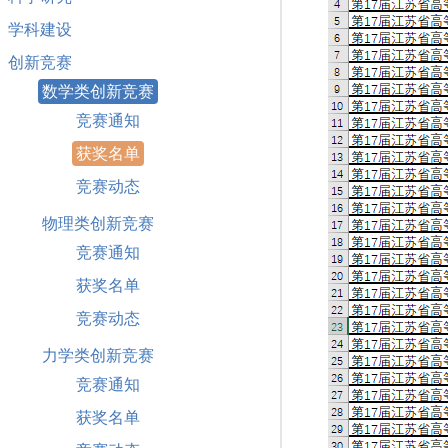
学科建设
创新竞赛
数学类创新竞赛
竞赛通知
获奖名单
竞赛动态
物理类创新竞赛
竞赛通知
获奖名单
竞赛动态
力学类创新竞赛
竞赛通知
获奖名单