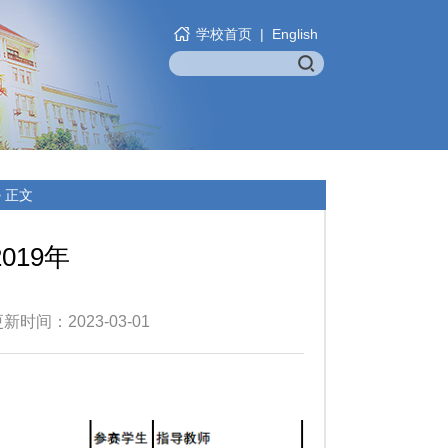
学校首页
|
English
> 正文
019年
时间：2023-03-01