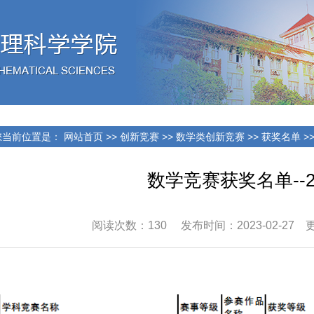
当前位置是：
网站首页
>>
创新竞赛
>>
数学类创新竞赛
>>
获奖名单
>
数学竞赛获奖名单--2
阅读次数：
130
发布时间：2023-02-27 更新