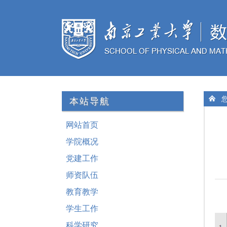
您
本站导航
网站首页
学院概况
党建工作
师资队伍
教育教学
学生工作
科学研究