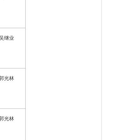
吴继业
郭光林
郭光林