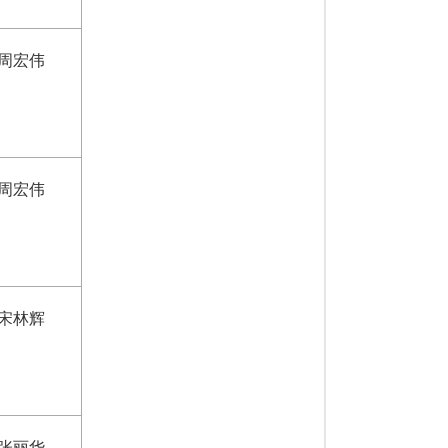
周宏伟
周宏伟
宋林辉
张丽华