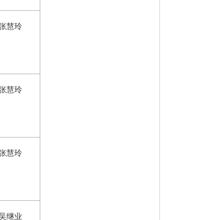
张慧玲
张慧玲
张慧玲
吴继业