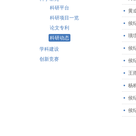
科研平台
黄
科研项目一览
侯
论文专利
璜塃
科研动态
侯
学科建设
创新竞赛
侯
王雨
杨栋
侯
侯